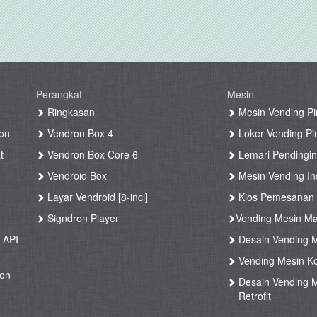
Perangkat
Mesin
g
Ringkasan
Mesin Vending Pi
on
Vendron Box 4
Loker Vending Pi
t
Vendron Box Core 6
Lemari Pendingin
Vendroid Box
Mesin Vending Ind
Layar Vendroid [8-inci]
Kios Pemesanan
g
Signdron Player
Vending Mesin Ma
 API
Desain Vending M
Vending Mesin Ko
ron
Desain Vending M
Retrofit