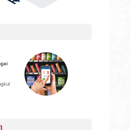
k
agai
gkul
n