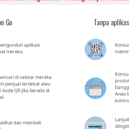
on Go
Tanpa aplikas
engunduh aplikasi
Konsu
sel mereka.
memind
Konsu
ncari di sekitar mereka
produ
n penjual terdekat atau
(tangg
kode QR jika berada di
Anda b
l.
kontrol
Lanju
elihat dan membeli
diingi