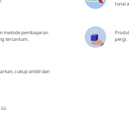
i.
tunai 
an metode pembayaran
Produk
ng tercantum.
pergi.
uarkan, cukup ambil dan
 Go