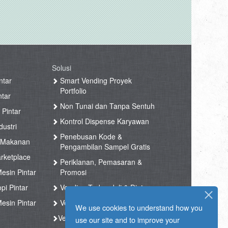
Solusi
ntar
Smart Vending Proyek
Portfolio
ntar
Non Tunai dan Tanpa Sentuh
 Pintar
Kontrol Dispense Karyawan
ustri
Penebusan Kode &
 Makanan
Pengambilan Sampel Gratis
rketplace
Periklanan, Pemasaran &
esin Pintar
Promosi
pi Pintar
Vending Terkendali & Diatur
esin Pintar
Vending Kesehatan
We use cookies to understand how you
Vending Kopi
use our site and to improve your