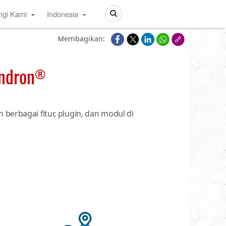
ngi Kami
Indonesia
Search
Membagikan:
endron
®
berbagai fitur, plugin, dan modul di