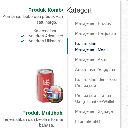
Kategori
Produk Kombo
Kombinasi beberapa produk yang dijual dengan
satu harga.
Manajemen Produk
Ketersediaan :
Manajemen Penjualan
Vendron Advanced
Vendron Ultimate
Kontrol dan
Manajemen Mesin
Manajemen Akun
Antarmuka Pengguna
Kontrol dan Identifikasi
Pembayaran
Pembayaran Tanpa
Uang Tunai / e-Wallet
Manajemen Signage
Produk Multibahasa
Terjemahkan dan kelola informasi produk multi-
Fitur Interaktif
bahasa.